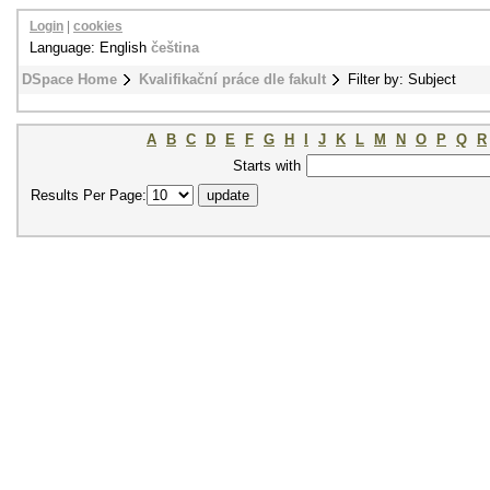
Login
|
cookies
Language: English
čeština
DSpace Home
Kvalifikační práce dle fakult
Filter by: Subject
A
B
C
D
E
F
G
H
I
J
K
L
M
N
O
P
Q
R
Starts with
Results Per Page: