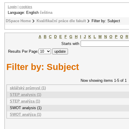
Login
|
cookies
Language: English
čeština
DSpace Home
Kvalifikační práce dle fakult
Filter by: Subject
A
B
C
D
E
F
G
H
I
J
K
L
M
N
O
P
Q
R
Starts with
Results Per Page:
Filter by: Subject
Now showing items 1-5 of 1
sklářský průmysl (1)
STEP analysis (1)
STEP analýza (1)
SWOT analysis (1)
SWOT analýza (1)