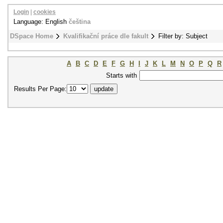
Login
|
cookies
Language: English
čeština
DSpace Home
Kvalifikační práce dle fakult
Filter by: Subject
A
B
C
D
E
F
G
H
I
J
K
L
M
N
O
P
Q
R
Starts with
Results Per Page: