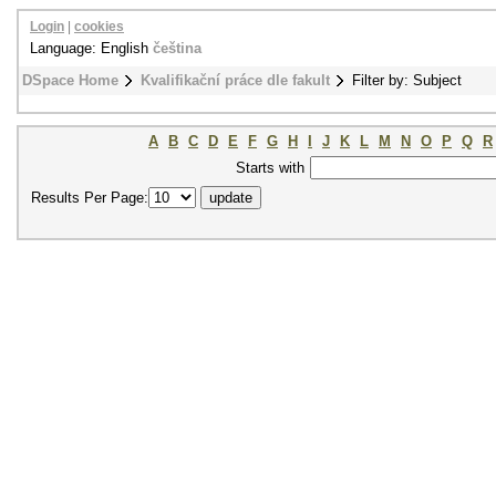
Login
|
cookies
Language: English
čeština
DSpace Home
Kvalifikační práce dle fakult
Filter by: Subject
A
B
C
D
E
F
G
H
I
J
K
L
M
N
O
P
Q
R
Starts with
Results Per Page: