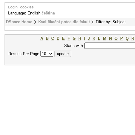
Login
|
cookies
Language: English
čeština
DSpace Home
Kvalifikační práce dle fakult
Filter by: Subject
A
B
C
D
E
F
G
H
I
J
K
L
M
N
O
P
Q
R
Starts with
Results Per Page: