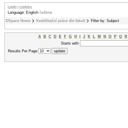
Login
|
cookies
Language: English
čeština
DSpace Home
Kvalifikační práce dle fakult
Filter by: Subject
A
B
C
D
E
F
G
H
I
J
K
L
M
N
O
P
Q
R
Starts with
Results Per Page: