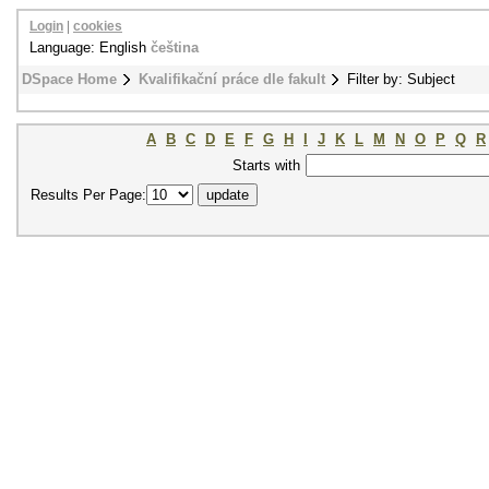
Login
|
cookies
Language: English
čeština
DSpace Home
Kvalifikační práce dle fakult
Filter by: Subject
A
B
C
D
E
F
G
H
I
J
K
L
M
N
O
P
Q
R
Starts with
Results Per Page: