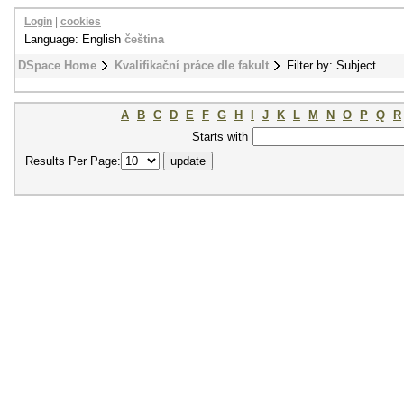
Login
|
cookies
Language: English
čeština
DSpace Home
Kvalifikační práce dle fakult
Filter by: Subject
A
B
C
D
E
F
G
H
I
J
K
L
M
N
O
P
Q
R
Starts with
Results Per Page: