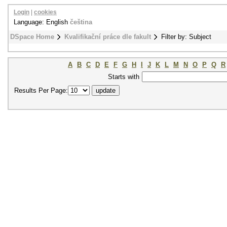
Login
|
cookies
Language: English
čeština
DSpace Home
Kvalifikační práce dle fakult
Filter by: Subject
A
B
C
D
E
F
G
H
I
J
K
L
M
N
O
P
Q
R
Starts with
Results Per Page: