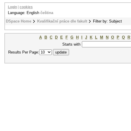
Login
|
cookies
Language: English
čeština
DSpace Home
Kvalifikační práce dle fakult
Filter by: Subject
A
B
C
D
E
F
G
H
I
J
K
L
M
N
O
P
Q
R
Starts with
Results Per Page: