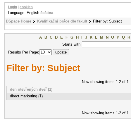
Login
|
cookies
Language: English
čeština
DSpace Home
Kvalifikační práce dle fakult
Filter by: Subject
A
B
C
D
E
F
G
H
I
J
K
L
M
N
O
P
Q
R
Starts with
Results Per Page:
Filter by: Subject
Now showing items 1-2 of 1
den otevřených dveř (1)
direct marketing (1)
Now showing items 1-2 of 1