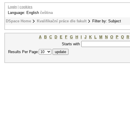
Login
|
cookies
Language: English
čeština
DSpace Home
Kvalifikační práce dle fakult
Filter by: Subject
A
B
C
D
E
F
G
H
I
J
K
L
M
N
O
P
Q
R
Starts with
Results Per Page: