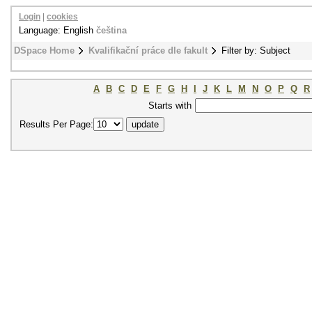
Login
|
cookies
Language: English
čeština
DSpace Home
Kvalifikační práce dle fakult
Filter by: Subject
A
B
C
D
E
F
G
H
I
J
K
L
M
N
O
P
Q
R
Starts with
Results Per Page: