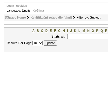
Login
|
cookies
Language: English
čeština
DSpace Home
Kvalifikační práce dle fakult
Filter by: Subject
A
B
C
D
E
F
G
H
I
J
K
L
M
N
O
P
Q
R
Starts with
Results Per Page: