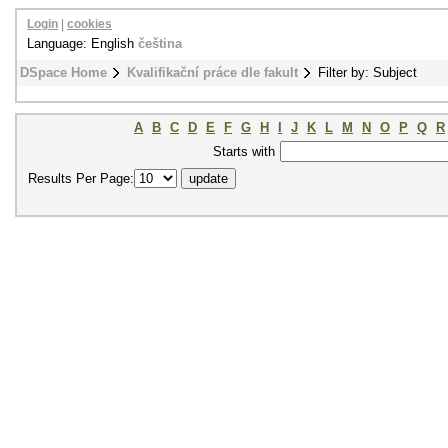
Login
|
cookies
Language: English
čeština
DSpace Home
Kvalifikační práce dle fakult
Filter by: Subject
A
B
C
D
E
F
G
H
I
J
K
L
M
N
O
P
Q
R
Starts with
Results Per Page: