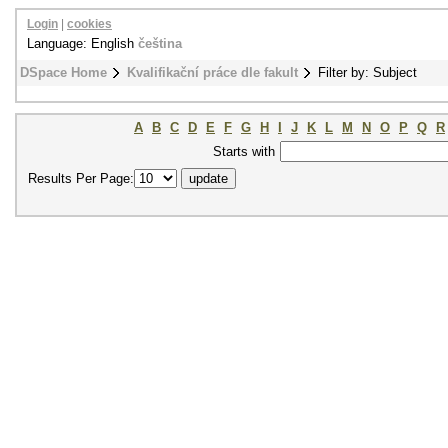
Login
|
cookies
Language: English
čeština
DSpace Home
Kvalifikační práce dle fakult
Filter by: Subject
A
B
C
D
E
F
G
H
I
J
K
L
M
N
O
P
Q
R
Starts with
Results Per Page: