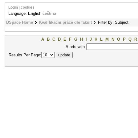
Login
|
cookies
Language: English
čeština
DSpace Home
Kvalifikační práce dle fakult
Filter by: Subject
A
B
C
D
E
F
G
H
I
J
K
L
M
N
O
P
Q
R
Starts with
Results Per Page: