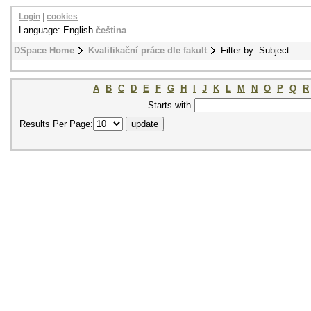
Login
|
cookies
Language: English
čeština
DSpace Home
Kvalifikační práce dle fakult
Filter by: Subject
A
B
C
D
E
F
G
H
I
J
K
L
M
N
O
P
Q
R
Starts with
Results Per Page: