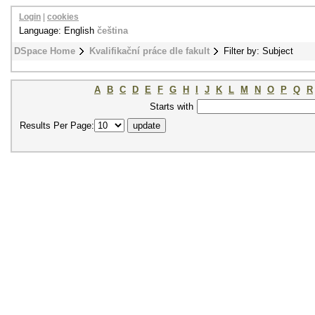
Login
|
cookies
Language: English
čeština
DSpace Home
Kvalifikační práce dle fakult
Filter by: Subject
A
B
C
D
E
F
G
H
I
J
K
L
M
N
O
P
Q
R
Starts with
Results Per Page: