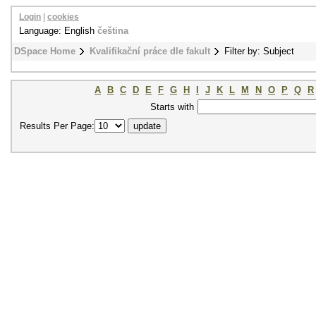
Login
|
cookies
Language: English
čeština
DSpace Home
Kvalifikační práce dle fakult
Filter by: Subject
A
B
C
D
E
F
G
H
I
J
K
L
M
N
O
P
Q
R
Starts with
Results Per Page: