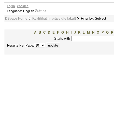
Login
|
cookies
Language: English
čeština
DSpace Home
Kvalifikační práce dle fakult
Filter by: Subject
A
B
C
D
E
F
G
H
I
J
K
L
M
N
O
P
Q
R
Starts with
Results Per Page: