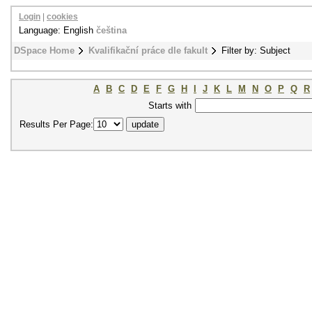
Login
|
cookies
Language: English
čeština
DSpace Home
Kvalifikační práce dle fakult
Filter by: Subject
A
B
C
D
E
F
G
H
I
J
K
L
M
N
O
P
Q
R
Starts with
Results Per Page: