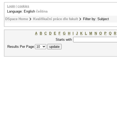
Login
|
cookies
Language: English
čeština
DSpace Home
Kvalifikační práce dle fakult
Filter by: Subject
A
B
C
D
E
F
G
H
I
J
K
L
M
N
O
P
Q
R
Starts with
Results Per Page: