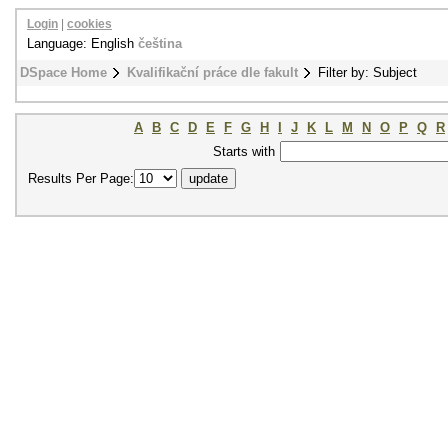
Login
|
cookies
Language: English
čeština
DSpace Home
Kvalifikační práce dle fakult
Filter by: Subject
A
B
C
D
E
F
G
H
I
J
K
L
M
N
O
P
Q
R
Starts with
Results Per Page: