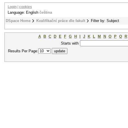
Login
|
cookies
Language: English
čeština
DSpace Home
Kvalifikační práce dle fakult
Filter by: Subject
A
B
C
D
E
F
G
H
I
J
K
L
M
N
O
P
Q
R
Starts with
Results Per Page: