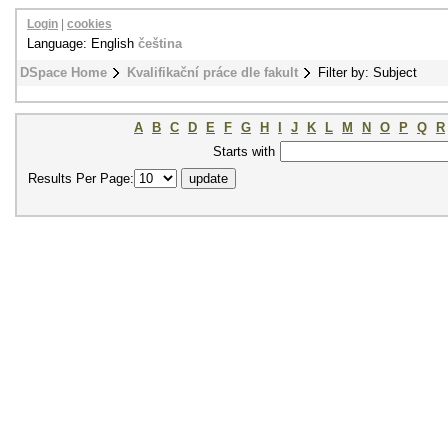
Login
|
cookies
Language: English
čeština
DSpace Home
Kvalifikační práce dle fakult
Filter by: Subject
A
B
C
D
E
F
G
H
I
J
K
L
M
N
O
P
Q
R
Starts with
Results Per Page: