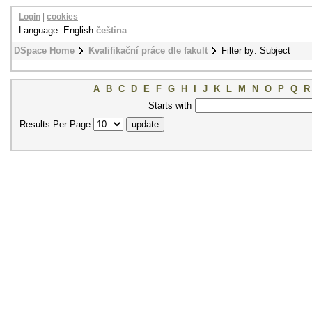
Login
|
cookies
Language: English
čeština
DSpace Home
Kvalifikační práce dle fakult
Filter by: Subject
A
B
C
D
E
F
G
H
I
J
K
L
M
N
O
P
Q
R
Starts with
Results Per Page: