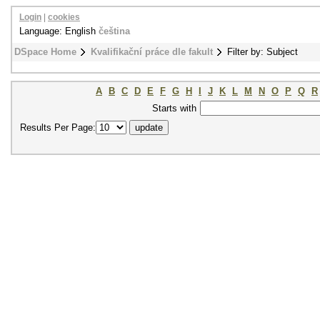
Login
|
cookies
Language: English
čeština
DSpace Home
Kvalifikační práce dle fakult
Filter by: Subject
A
B
C
D
E
F
G
H
I
J
K
L
M
N
O
P
Q
R
Starts with
Results Per Page: