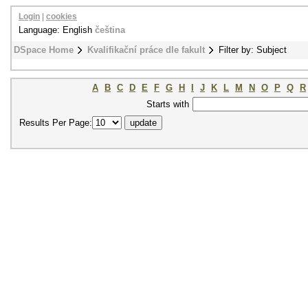
Login
|
cookies
Language: English
čeština
DSpace Home
Kvalifikační práce dle fakult
Filter by: Subject
A
B
C
D
E
F
G
H
I
J
K
L
M
N
O
P
Q
R
Starts with
Results Per Page: