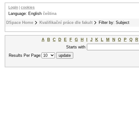
Login
|
cookies
Language: English
čeština
DSpace Home
Kvalifikační práce dle fakult
Filter by: Subject
A
B
C
D
E
F
G
H
I
J
K
L
M
N
O
P
Q
R
Starts with
Results Per Page: