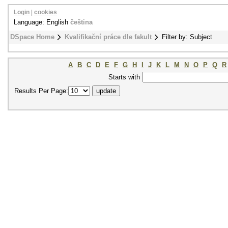
Login
|
cookies
Language: English
čeština
DSpace Home
Kvalifikační práce dle fakult
Filter by: Subject
A
B
C
D
E
F
G
H
I
J
K
L
M
N
O
P
Q
R
Starts with
Results Per Page: