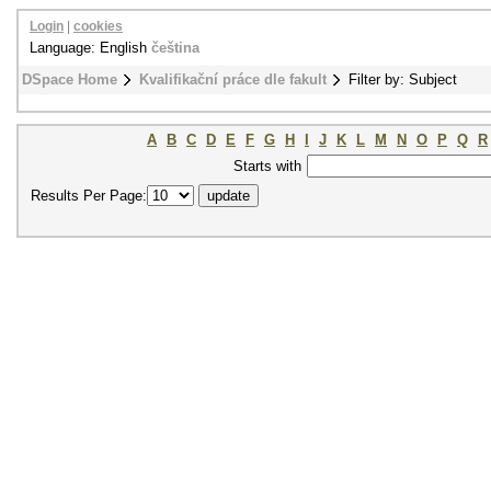
Login
|
cookies
Language: English
čeština
DSpace Home
Kvalifikační práce dle fakult
Filter by: Subject
A
B
C
D
E
F
G
H
I
J
K
L
M
N
O
P
Q
R
Starts with
Results Per Page: