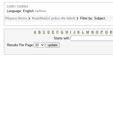
Login
|
cookies
Language: English
čeština
DSpace Home
Kvalifikační práce dle fakult
Filter by: Subject
A
B
C
D
E
F
G
H
I
J
K
L
M
N
O
P
Q
R
Starts with
Results Per Page: