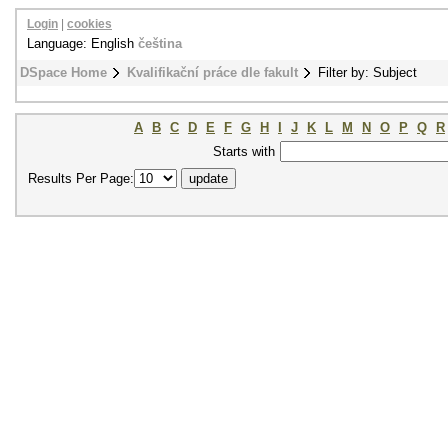
Login
|
cookies
Language: English
čeština
DSpace Home
Kvalifikační práce dle fakult
Filter by: Subject
A
B
C
D
E
F
G
H
I
J
K
L
M
N
O
P
Q
R
Starts with
Results Per Page: