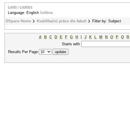
Login
|
cookies
Language: English
čeština
DSpace Home
Kvalifikační práce dle fakult
Filter by: Subject
A
B
C
D
E
F
G
H
I
J
K
L
M
N
O
P
Q
R
Starts with
Results Per Page: