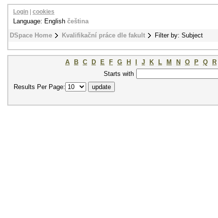
Login
|
cookies
Language: English
čeština
DSpace Home
Kvalifikační práce dle fakult
Filter by: Subject
A
B
C
D
E
F
G
H
I
J
K
L
M
N
O
P
Q
R
Starts with
Results Per Page: