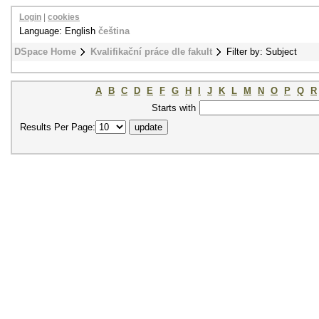
Login
|
cookies
Language: English
čeština
DSpace Home
Kvalifikační práce dle fakult
Filter by: Subject
A
B
C
D
E
F
G
H
I
J
K
L
M
N
O
P
Q
R
Starts with
Results Per Page: