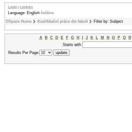
Login
|
cookies
Language: English
čeština
DSpace Home
Kvalifikační práce dle fakult
Filter by: Subject
A
B
C
D
E
F
G
H
I
J
K
L
M
N
O
P
Q
R
Starts with
Results Per Page: