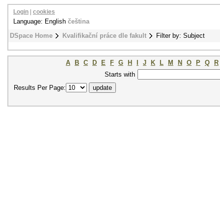
Login
|
cookies
Language: English
čeština
DSpace Home
Kvalifikační práce dle fakult
Filter by: Subject
A
B
C
D
E
F
G
H
I
J
K
L
M
N
O
P
Q
R
Starts with
Results Per Page: