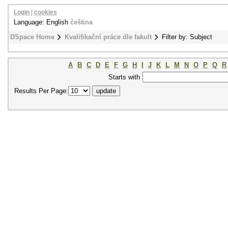
Login
|
cookies
Language: English
čeština
DSpace Home
Kvalifikační práce dle fakult
Filter by: Subject
A
B
C
D
E
F
G
H
I
J
K
L
M
N
O
P
Q
R
Starts with
Results Per Page: