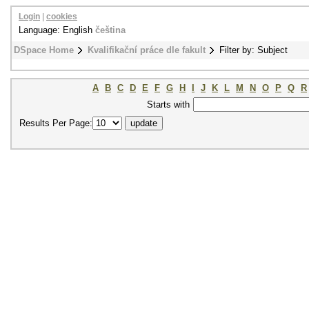
Login
|
cookies
Language: English
čeština
DSpace Home
Kvalifikační práce dle fakult
Filter by: Subject
A
B
C
D
E
F
G
H
I
J
K
L
M
N
O
P
Q
R
Starts with
Results Per Page: