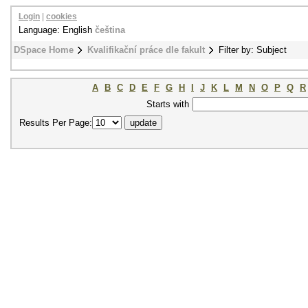
Login
|
cookies
Language: English
čeština
DSpace Home
Kvalifikační práce dle fakult
Filter by: Subject
A
B
C
D
E
F
G
H
I
J
K
L
M
N
O
P
Q
R
Starts with
Results Per Page: