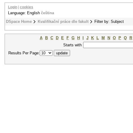
Login
|
cookies
Language: English
čeština
DSpace Home
Kvalifikační práce dle fakult
Filter by: Subject
A
B
C
D
E
F
G
H
I
J
K
L
M
N
O
P
Q
R
Starts with
Results Per Page: