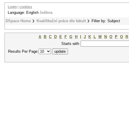
Login
|
cookies
Language: English
čeština
DSpace Home
Kvalifikační práce dle fakult
Filter by: Subject
A
B
C
D
E
F
G
H
I
J
K
L
M
N
O
P
Q
R
Starts with
Results Per Page: