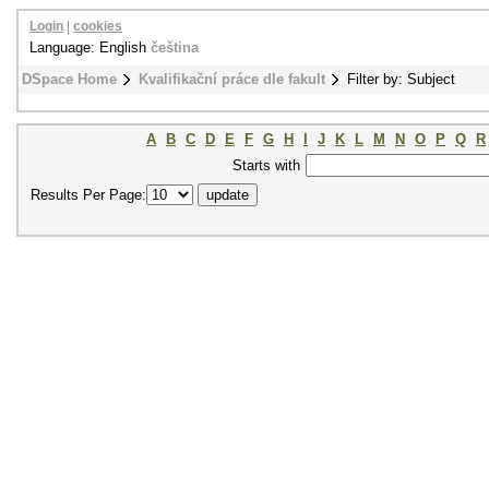
Login
|
cookies
Language: English
čeština
DSpace Home
Kvalifikační práce dle fakult
Filter by: Subject
A
B
C
D
E
F
G
H
I
J
K
L
M
N
O
P
Q
R
Starts with
Results Per Page: