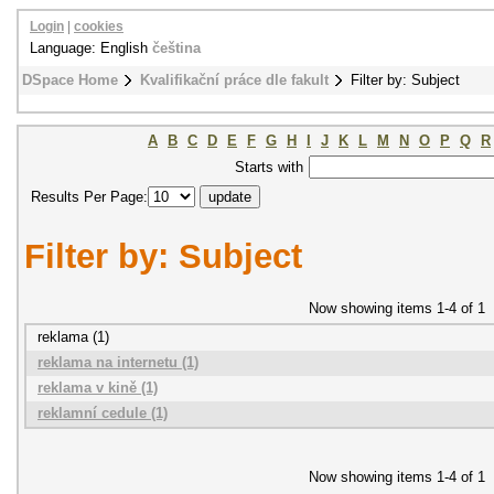
Login
|
cookies
Language: English
čeština
DSpace Home
Kvalifikační práce dle fakult
Filter by: Subject
A
B
C
D
E
F
G
H
I
J
K
L
M
N
O
P
Q
R
Starts with
Results Per Page:
Filter by: Subject
Now showing items 1-4 of 1
reklama (1)
reklama na internetu (1)
reklama v kině (1)
reklamní cedule (1)
Now showing items 1-4 of 1