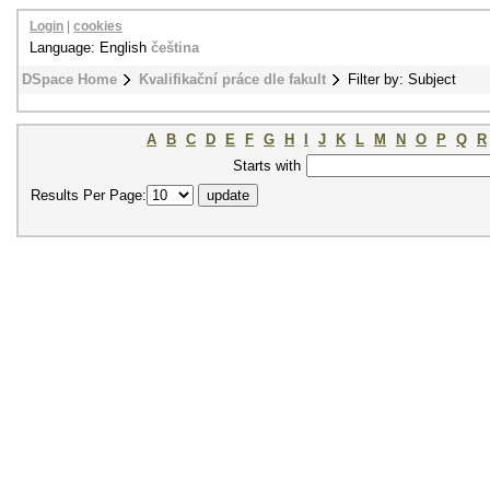
Login
|
cookies
Language: English
čeština
DSpace Home
Kvalifikační práce dle fakult
Filter by: Subject
A
B
C
D
E
F
G
H
I
J
K
L
M
N
O
P
Q
R
Starts with
Results Per Page: