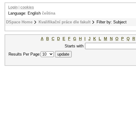
Login
|
cookies
Language: English
čeština
DSpace Home
Kvalifikační práce dle fakult
Filter by: Subject
A
B
C
D
E
F
G
H
I
J
K
L
M
N
O
P
Q
R
Starts with
Results Per Page: