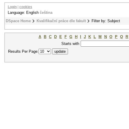
Login
|
cookies
Language: English
čeština
DSpace Home
Kvalifikační práce dle fakult
Filter by: Subject
A
B
C
D
E
F
G
H
I
J
K
L
M
N
O
P
Q
R
Starts with
Results Per Page: