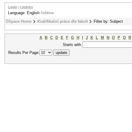
Login
|
cookies
Language: English
čeština
DSpace Home
Kvalifikační práce dle fakult
Filter by: Subject
A
B
C
D
E
F
G
H
I
J
K
L
M
N
O
P
Q
R
Starts with
Results Per Page: